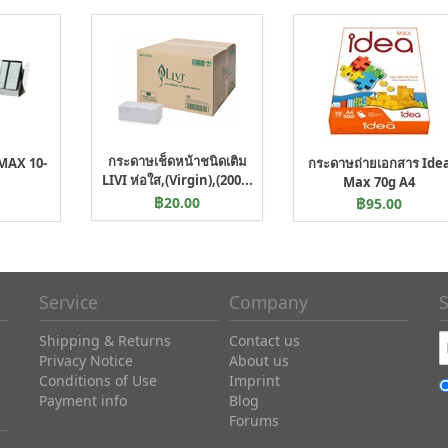
กระดาษเช็ดหน้าชนิดเติม
MAX 10-
กระดาษถ่ายเอกสาร Ide
LIVI ห่อใส,(Virgin),(200...
Max 70g A4
฿20.00
฿95.00
Service
Company
S
Shipping & Returns
Contact us
Privacy Notice
About us
Conditions of Use
Imprint
Payment info
Blog
Forums