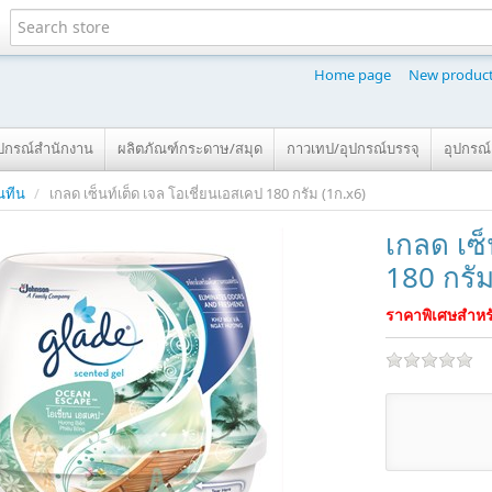
Home page
New produc
ุปกรณ์สำนักงาน
ผลิตภัณฑ์กระดาษ/สมุด
กาวเทป/อุปกรณ์บรรจุ
อุปกรณ
คนทีน
/
เกลด เซ็นท์เต็ด เจล โอเชี่ยนเอสเคป 180 กรัม (1ก.x6)
เกลด เซ็
180 กรัม
ราคาพิเศษสำหรั