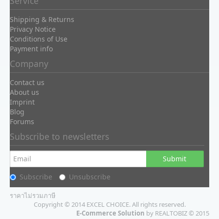
Service
Shipping & Returns
Privacy Notice
Conditions of Use
Payment info
Company
Contact us
About us
Imprint
Blog
Forums
Subscribe to newsletters
Submit
Subscribe
Unsubscribe
ราคาไม่รวมภาษี
Copyright © 2014 EXCEL CHOICE. All rights reserved.
E-Commerce Solution
by REALTOBIZ © 2015