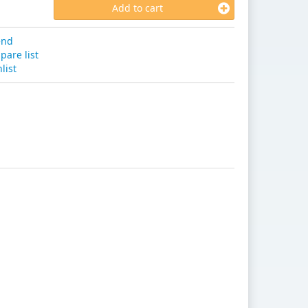
Add to cart
end
are list
list