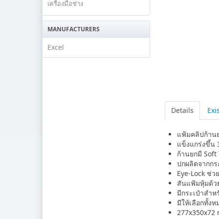
เครื่องมือช่าง
MANUFACTURERS
Excel
Details
Exi
แฟ้มคลิปก้าน
แข็งแกร่งขึ้
ก้านยกมี Soft
ปกผลิตจากกระ
Eye-Lock ช่วย
สันแฟ้มหุ้มด
มีกระเป๋าสำหรั
มีให้เลือกทั้ง
277x350x72