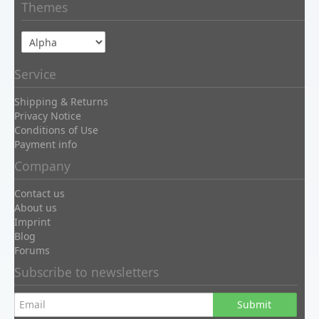
Themes
Service
Shipping & Returns
Privacy Notice
Conditions of Use
Payment info
Company
Contact us
About us
Imprint
Blog
Forums
Subscribe to newsletters
Submit