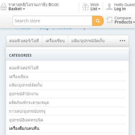
ราคาสุทธิ(ไม่รวมภาษี):
฿0.00
Wish
Hello Guest
Basket
List
Log in
Compare
Home page
New products
Search
Contact us
Products
News
Blog
Forums
...
คอมพิวเตอร์/ไอที
เครื่องเขียน
แฟ้ม/อุปกรณ์จัดเก็บ
CATEGORIES
คอมพิวเตอร์/ไอที
เครื่องเขียน
แฟ้ม/อุปกรณ์จัดเก็บ
อุปกรณ์สำนักงาน
ผลิตภัณฑ์กระดาษ/สมุด
กาวเทป/อุปกรณ์บรรจุ
อุปกรณ์อิเลคทรอนิค
เครื่องดื่ม/แคนทีน